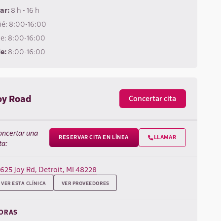
ar:
8 h - 16 h
ié: 8:00-16:00
ue: 8:00-16:00
e:
8:00-16:00
oy Road
Concertar cita
oncertar una
RESERVAR CITA EN LÍNEA
LLAMAR

ta:
7625 Joy Rd, Detroit, MI 48228
VER ESTA CLÍNICA
VER PROVEEDORES
ORAS