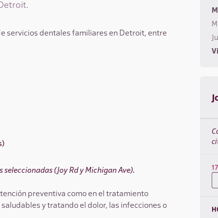
Detroit.
M
M
ervicios dentales familiares en Detroit, entre
J
Vi
J
C
ci
s)
1
as seleccionadas (Joy Rd y Michigan Ave)
.
atención preventiva como en el tratamiento
saludables y tratando el dolor, las infecciones o
H