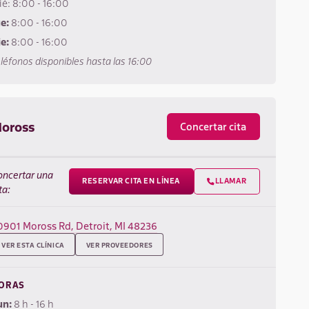
é: 8:00 - 16:00
ue:
8:00 - 16:00
e:
8:00 - 16:00
léfonos disponibles hasta las 16:00
oross
Concertar cita
oncertar una
RESERVAR CITA EN LÍNEA
LLAMAR

ta:
0901 Moross Rd, Detroit, MI 48236
VER ESTA CLÍNICA
VER PROVEEDORES
ORAS
un:
8 h - 16 h