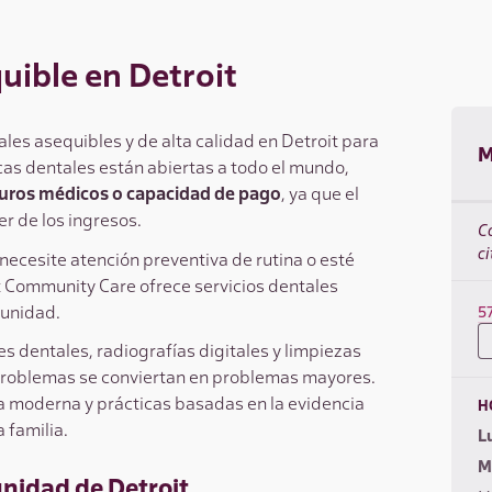
uible en Detroit
es asequibles y de alta calidad en Detroit para
M
cas dentales están abiertas a todo el mundo,
uros médicos o capacidad de pago
, ya que el
r de los ingresos.
C
ci
necesite atención preventiva de rutina o esté
 Community Care ofrece servicios dentales
munidad.
5
s dentales, radiografías digitales y limpiezas
 problemas se conviertan en problemas mayores.
a moderna y prácticas basadas en la evidencia
H
 familia.
L
M
unidad de Detroit