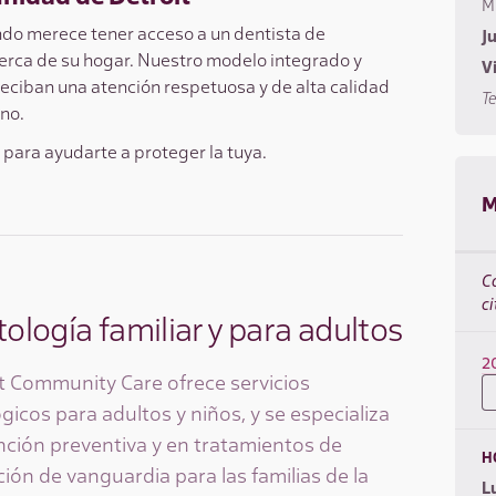
Mi
do merece tener acceso a un dentista de
J
cerca de su hogar. Nuestro modelo integrado y
Vi
eciban una atención respetuosa y de alta calidad
Te
ino.
para ayudarte a proteger la tuya.
M
C
ci
ología familiar y para adultos
2
 Community Care ofrece servicios
icos para adultos y niños, y se especializa
ención preventiva y en tratamientos de
H
ión de vanguardia para las familias de la
L