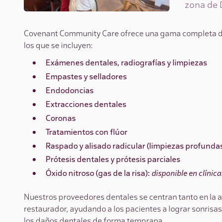
zona de 
Covenant Community Care ofrece una gama completa de s
los que se incluyen:
Exámenes dentales, radiografías y limpiezas
Empastes y selladores
Endodoncias
Extracciones dentales
Coronas
Tratamientos con flúor
Raspado y alisado radicular (limpiezas profunda
Prótesis dentales y prótesis parciales
Óxido nitroso (gas de la risa):
disponible en clínic
Nuestros proveedores dentales se centran tanto en la 
restaurador, ayudando a los pacientes a lograr sonrisas 
los daños dentales de forma temprana.