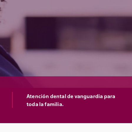
Atención dental de vanguardia para
toda la familia.