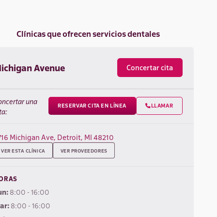
Clínicas que ofrecen servicios dentales
ichigan Avenue
Concertar cita
oncertar una
RESERVAR CITA EN LÍNEA
LLAMAR

ta:
716 Michigan Ave, Detroit, MI 48210
VER ESTA CLÍNICA
VER PROVEEDORES
ORAS
un:
8:00 - 16:00
ar:
8:00 - 16:00