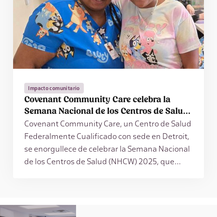
Impacto comunitario
Covenant Community Care celebra la
Semana Nacional de los Centros de Salud
2025
Covenant Community Care, un Centro de Salud
Federalmente Cualificado con sede en Detroit,
se enorgullece de celebrar la Semana Nacional
de los Centros de Salud (NHCW) 2025, que
tendrá lugar del 3 al 9 de agosto.