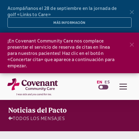
Acompáñanos el 28 de septiembre en la jornada de
golf «Links to Care»
MÁS INFORMACIÓN
¡En Covenant Community Care nos complace
presentar el servicio de reserva de citas en línea
para nuestros pacientes! Haz clic en el botón
«Concertar cita» que aparece a continuación para
empezar.
EN
ES
Noticias del Pacto
TODOS LOS MENSAJES
